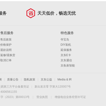
服务
天天低价，畅选无忧
售后服务
特色服务
售后政策
夺宝岛
价格保护
DIY装机
退款说明
延保服务
返修/退换货
京东E卡
取消订单
京东通信
京鱼座智能
测
|
质量公告
|
隐私政策
|
京东公益
|
Media & IR
交易第三方平台备案凭证
|
新出发京零 字第大120007号
06561155
2023）第00013号
|
营业执照
|
增值电信业务经营许可证