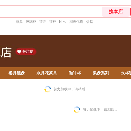
茶具
玻璃杯
茶壶
茶杯
Nike
潮表优选
炒锅
餐具碗盘
水具花茶具
咖啡杯
果盘系列
水杯
努力加载中，请稍后...
努力加载中，请稍后...