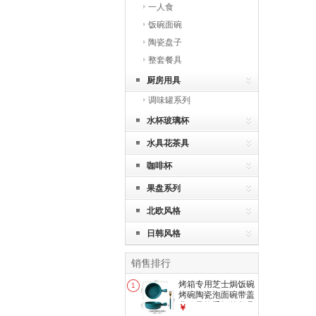
一人食
饭碗面碗
陶瓷盘子
整套餐具
厨房用具
调味罐系列
水杯玻璃杯
水具花茶具
咖啡杯
果盘系列
北欧风格
日韩风格
销售排行
烤箱专用芝士焗饭碗
1
烤碗陶瓷泡面碗带盖
北欧风格手柄的餐具
￥