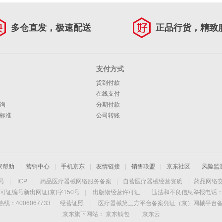
多仓直发，极速配送
正品行货，精致
支付方式
货到付款
在线支付
询
分期付款
标准
公司转账
家帮助
|
营销中心
|
手机京东
|
友情链接
|
销售联盟
|
京东社区
|
风险监
4号
|
ICP
|
药品医疗器械网络服务备案
|
自营医疗器械经营资质
|
药品网络
可证编号新出网证(京)字150号
|
出版物经营许可证
|
违法和不良信息举报电话：40
线：4006067733
经营证照
|
医疗器械第三方平台备案凭证（京）网械平台备字（
京东旗下网站：
京东钱包
|
京东云