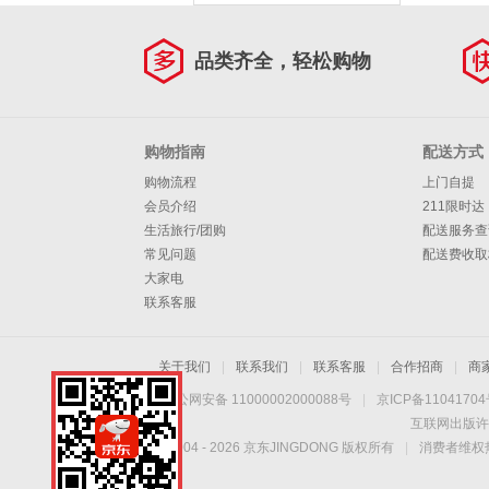
品类齐全，轻松购物
购物指南
配送方式
购物流程
上门自提
会员介绍
211限时达
生活旅行/团购
配送服务查
常见问题
配送费收取
大家电
联系客服
关于我们
|
联系我们
|
联系客服
|
合作招商
|
商
京公网安备 11000002000088号
|
京ICP备1104170
互联网出版许
Copyright © 2004 -
2026
京东JINGDONG 版权所有
|
消费者维权热